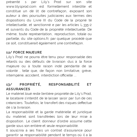
présenté s par Lily’s Prod sur son site
www.lilysprod.com
est formellement interdite et
constitue un dé lit de contrefaçon, exposant son
auteur à des poursuites judiciaires aux termes des
dispositions du Livre III du Code de la proprié té
intellectuelle, et sanctionné e par les articles L.335-2
et suivants du Code de la propriété intellectuelle. De
même, toute représentation, reproduction, totale ou
partielle, du site options.fr, par quelque procédé que
ce soit, constituerait également une contrefaçon.
12/ FORCE MAJEURE
Lily’s Prod ne pourra être tenu pour responsable des
retards ou des défauts de livraison dus à la force
majeure ou à toute raison indé pendante de sa
volonté , telle que, de façon non limitative, grève,
intempérie, accident, interdiction officielle ...
13/ PROPRIÉTÉ, RESPONSABILITÉ ET
ASSURANCES
Le matériel loué reste l’entière propriété de Lily’s Prod,
le locataire s’interdit de le laisser saisir par l’un de ces
créanciers. Toutefois, le transfert des risques s’effectue
dè s la livraison.
La responsabilité et la garde matérielle et juridique
du matériel sont transférées lors de leur mise à
disposition. Le client donneur d’ordre assume cette
garde sous son entière et seule responsabilité.
Il souscrira à ses frais un contrat d’assurance pour
garantir sa responsabilité pendant le temps où il a la