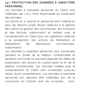
14/ PROTECTION DES DONNÉES À CARACTÈRE
PERSONNEL
Les données à caractère personnel du Client sont
collectées par Lily’s Prod responsable du traitement
des données.
Les donné es à caractè re personnel sont collecté es
pour les besoins d’opé rations relatives à la gestion
des clients (la gestion des commandes, des livraisons
et des factures notamment) et traitées avec le
consentement du Client pour les opérations relatives
à la prospection (les actions de fidélisation et
l’élaboration de statistiques commerciales,
notamment).
Les données à caractère personnel sont conservées
pendant la durée de la relation contractuelle et
pendant une durée ne pouvant dépasser les délais de
prescription des actions en justice après la fin de la
relation contractuelle. Les données traitées avec le
consentement du Client sont conservées jusqu’au
retrait dudit consentement. Les données à caractère
personnel qui peuvent être collectées lors de la
conclusion du Contrat sont les suivantes : nom,
prénom, numéro de téléphone, adresse, adresse
électronique, métier et date de naissance.
Lily’s Prod s’engage à ne pas diffuser son fichier
clients et à le conserver secret.
Néanmoins, ces données personnelles pourront être
transmises aux tiers chargés de l’exécution et du
paiement des commandes ainsi qu’à des sociétés
tierces lorsque Lily’s Prod a recours à des fournisseurs