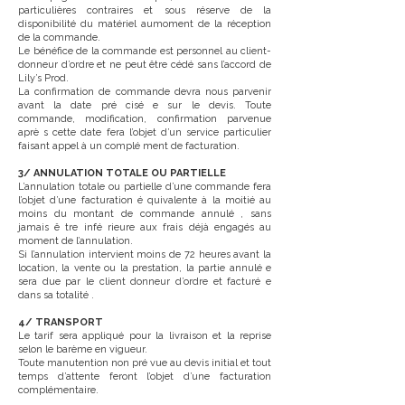
particulières contraires et sous réserve de la
disponibilité du matériel aumoment de la réception
de la commande.
Le bénéfice de la commande est personnel au client-
donneur d’ordre et ne peut être cédé sans l’accord de
Lily’s Prod.
La confirmation de commande devra nous parvenir
avant la date pré cisé e sur le devis. Toute
commande, modification, confirmation parvenue
aprè s cette date fera l’objet d’un service particulier
faisant appel à un complé ment de facturation.
3/ ANNULATION TOTALE OU PARTIELLE
L’annulation totale ou partielle d’une commande fera
l’objet d’une facturation é quivalente à la moitié au
moins du montant de commande annulé , sans
jamais ê tre infé rieure aux frais déjà engagés au
moment de l’annulation.
Si l’annulation intervient moins de 72 heures avant la
location, la vente ou la prestation, la partie annulé e
sera due par le client donneur d’ordre et facturé e
dans sa totalité .
4/ TRANSPORT
Le tarif sera appliqué pour la livraison et la reprise
selon le barème en vigueur.
Toute manutention non pré vue au devis initial et tout
temps d’attente feront l’objet d’une facturation
complémentaire.