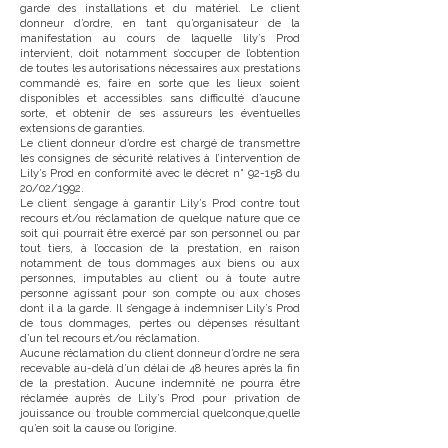
garde des installations et du matériel. Le client
donneur d’ordre, en tant qu’organisateur de la
manifestation au cours de laquelle lily’s Prod
intervient, doit notamment s’occuper de l’obtention
de toutes les autorisations nécessaires aux prestations
commandé es, faire en sorte que les lieux soient
disponibles et accessibles sans difficulté d’aucune
sorte, et obtenir de ses assureurs les éventuelles
extensions de garanties.
Le client donneur d’ordre est chargé de transmettre
les consignes de sécurité relatives à l’intervention de
Lily’s Prod en conformité avec le décret n° 92-158 du
20/02/1992.
Le client s’engage à garantir Lily’s Prod contre tout
recours et/ou réclamation de quelque nature que ce
soit qui pourrait être exercé par son personnel ou par
tout tiers, à l’occasion de la prestation, en raison
notamment de tous dommages aux biens ou aux
personnes, imputables au client ou à toute autre
personne agissant pour son compte ou aux choses
dont il a la garde. Il s’engage à indemniser Lily’s Prod
de tous dommages, pertes ou dépenses résultant
d’un tel recours et/ou réclamation.
Aucune réclamation du client donneur d’ordre ne sera
recevable au-delà d’un délai de 48 heures après la fin
de la prestation. Aucune indemnité ne pourra être
réclamée auprès de Lily’s Prod pour privation de
jouissance ou trouble commercial quelconque,quelle
qu’en soit la cause ou l’origine.