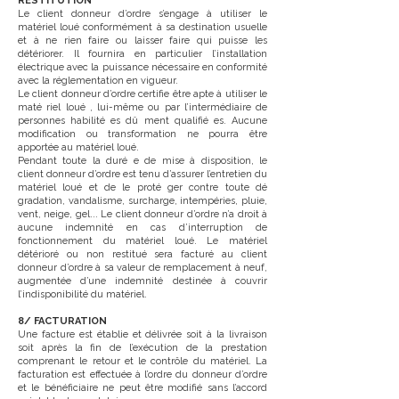
RESTITUTION
Le client donneur d’ordre s’engage à utiliser le
matériel loué conformément à sa destination usuelle
et à ne rien faire ou laisser faire qui puisse les
détériorer. Il fournira en particulier l’installation
électrique avec la puissance nécessaire en conformité
avec la réglementation en vigueur.
Le client donneur d’ordre certifie être apte à utiliser le
maté riel loué , lui-même ou par l’intermédiaire de
personnes habilité es dû ment qualifié es. Aucune
modification ou transformation ne pourra être
apportée au matériel loué.
Pendant toute la duré e de mise à disposition, le
client donneur d’ordre est tenu d’assurer l’entretien du
matériel loué et de le proté ger contre toute dé
gradation, vandalisme, surcharge, intempéries, pluie,
vent, neige, gel... Le client donneur d’ordre n’a droit à
aucune indemnité en cas d’interruption de
fonctionnement du matériel loué. Le matériel
détérioré ou non restitué sera facturé au client
donneur d’ordre à sa valeur de remplacement à neuf,
augmentée d’une indemnité destinée à couvrir
l’indisponibilité du matériel.
8/ FACTURATION
Une facture est établie et délivrée soit à la livraison
soit après la fin de l’exécution de la prestation
comprenant le retour et le contrôle du matériel. La
facturation est effectuée à l’ordre du donneur d’ordre
et le bénéficiaire ne peut être modifié sans l’accord