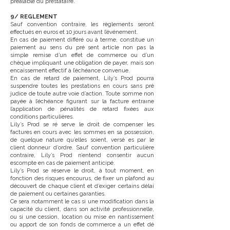
préalable du prestataire.
9/ REGLEMENT
Sauf convention contraire, les règlements seront
effectués en euros et 10 jours avant l’événement.
En cas de paiement différé ou à terme, constitue un
paiement au sens du pré sent article non pas la
simple remise d’un effet de commerce ou d’un
chèque impliquant une obligation de payer, mais son
encaissement effectif à l’échéance convenue.
En cas de retard de paiement, Lily’s Prod pourra
suspendre toutes les prestations en cours sans pré
judice de toute autre voie d’action. Toute somme non
payée à l’échéance figurant sur la facture entraıne
l’application de pénalités de retard fixées aux
conditions particulières.
Lily’s Prod se ré serve le droit de compenser les
factures en cours avec les sommes en sa possession,
de quelque nature qu’elles soient, versé es par le
client donneur d’ordre. Sauf convention particulière
contraire, Lily’s Prod n’entend consentir aucun
escompte en cas de paiement anticipé.
Lily’s Prod se réserve le droit, à tout moment, en
fonction des risques encourus, de fixer un plafond au
découvert de chaque client et d’exiger certains délai
de paiement ou certaines garanties.
Ce sera notamment le cas si une modification dans la
capacité du client, dans son activité professionnelle,
ou si une cession, location ou mise en nantissement
ou apport de son fonds de commerce a un effet dé