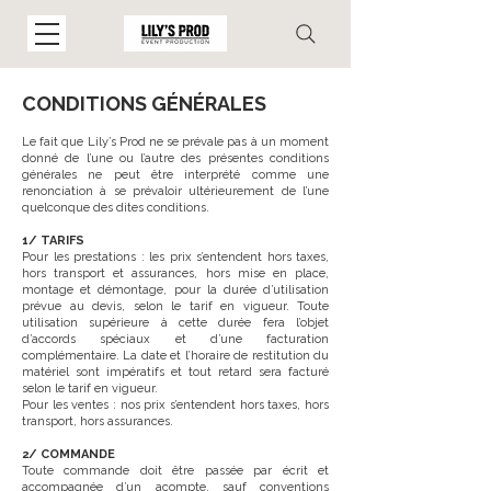
CONDITIONS GÉNÉRALES
Le fait que Lily’s Prod ne se prévale pas à un moment
donné de l’une ou l’autre des présentes conditions
générales ne peut être interprété comme une
renonciation à se prévaloir ultérieurement de l’une
quelconque des dites conditions.
1/ TARIFS
Pour les prestations : les prix s’entendent hors taxes,
hors transport et assurances, hors mise en place,
montage et démontage, pour la durée d’utilisation
prévue au devis, selon le tarif en vigueur. Toute
utilisation supérieure à cette durée fera l’objet
d’accords spéciaux et d’une facturation
complémentaire. La date et l’horaire de restitution du
matériel sont impératifs et tout retard sera facturé
selon le tarif en vigueur.
Pour les ventes : nos prix s’entendent hors taxes, hors
transport, hors assurances.
2/ COMMANDE
Toute commande doit être passée par écrit et
accompagnée d’un acompte, sauf conventions