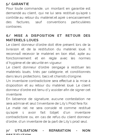
5/ GARANTIE
Pour toute commande, un montant en garantie est
demandé au client, qui ne lui sera restitué qu’aprè s
contrôle au retour du matériel et aprè s encaissement
des factures, sauf conventions particulières
contraires.
6/ MISE A DISPOSITION ET RETOUR DES
MATERIELS LOUES
Le client donneur d’ordre doit être présent lors de la
livraison et de la restitution du matériel loué. Il
reconnaıt̂ recevoir le matériel en bon état, apte au
fonctionnement et en règle avec les normes
d’hygiène et de sécurité en vigueur.
Le client donneur d’ordre s’engage à restituer les
matériels loués, triés par catégorie, et conditionnés
dans leurs protections, bacs et chariots d’origine.
Un inventaire contradictoire sera effectué à la mise à
disposition et au retour du matériel loué. Le client
donneur d’ordre est tenu d’y assister afin de signer cet
inventaire.
En l’absence de signature, aucune contestation ne
sera admise et seul l’inventaire de Lily’s Prod fera foi.
Le maté riel ne sera considé ré comme restitué
qu’aprè s avoir fait l’objet d’un inventaire
contradictoire ou, en cas de refus du client donneur
d’ordre, d’un inventaire de la part de Lily’s prod seul.
7/ UTILISATION - REPARATION - NON