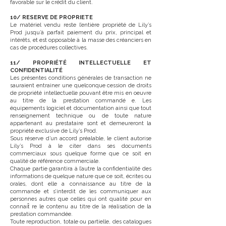
favorable sur le crédit du client.
10/ RESERVE DE PROPRIETE
Le matériel vendu reste l’entière propriété de Lily’s
Prod jusqu’à parfait paiement du prix, principal et
intérêts, et est opposable à la masse des créanciers en
cas de procédures collectives.
11/ PROPRIÉTÉ INTELLECTUELLE ET
CONFIDENTIALITÉ
Les présentes conditions générales de transaction ne
sauraient entrainer une quelconque cession de droits
de propriété intellectuelle pouvant être mis en oeuvre
au titre de la prestation commandé e. Les
équipements logiciel et documentation ainsi que tout
renseignement technique ou de toute nature
appartenant au prestataire sont et demeureront la
propriété exclusive de Lily’s Prod.
Sous réserve d’un accord préalable, le client autorise
Lily’s Prod à le citer dans ses documents
commerciaux sous quelque forme que ce soit en
qualité de référence commerciale.
Chaque partie garantira à l’autre la confidentialité des
informations de quelque nature que ce soit, écrites ou
orales, dont elle a connaissance au titre de la
commande et s’interdit de les communiquer aux
personnes autres que celles qui ont qualité pour en
connaıt̂ re le contenu au titre de la réalisation de la
prestation commandée.
Toute reproduction, totale ou partielle, des catalogues