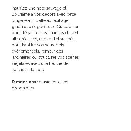
Insufflez une note sauvage et
luxuriante à vos décors avec cette
fougère artificielle au feuillage
graphique et généreux. Grâce à son
port élégant et ses nuances de vert
ultra-réalistes, elle est l'atout idéal
pour habiller vos sous-bois
événementiels, remplir des
jardinières ou structurer vos scènes
végétales avec une touche de
fraîcheur durable.
Dimensions :
plusieurs tailles
disponibles
Liens utiles
Nos services
Accueil
Mariage
Location
Corporate
Mariage
Événement à thème
Corporate