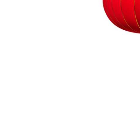
Liens utiles
Nos
Accueil
Mari
Location
Corp
Mariage
Évén
Corporate
Événements à thème