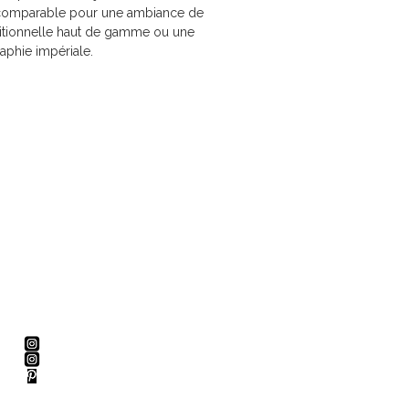
incomparable pour une ambiance de
ditionnelle haut de gamme ou une
aphie impériale.
Nous suivre
@lilys_prod
@lilys_prod_studio
@lilys_prod