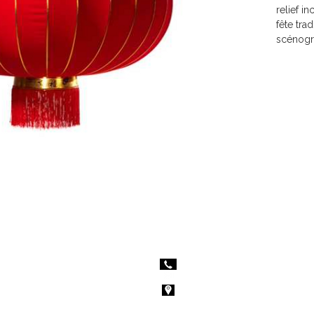
relief 
fête tra
scénogr
 services
Nous contacter
age
09.56.16.54.16
orate
contact@lilysprod.com
ement à thème
7 Zone Artisanale du Moulin
04220 Corbières-en-Provence
Demande de renseignements