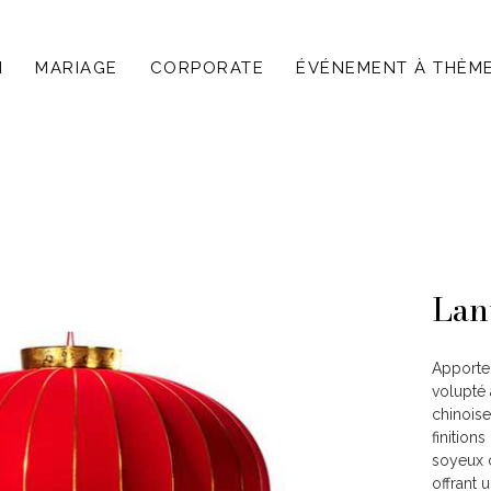
N
MARIAGE
CORPORATE
ÉVÉNEMENT À THÈM
Lan
Apporte
volupté 
chinoise
finition
soyeux c
offrant 