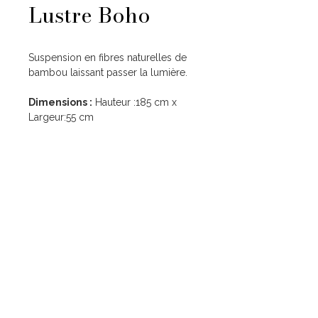
Lustre Boho
Suspension en fibres naturelles de
bambou laissant passer la lumière.
Dimensions :
Hauteur :185 cm x
Largeur:55 cm
Liens utiles
Nos services
Accueil
Mariage
Location
Corporate
Mariage
Événement à thème
Corporate
Nos ateliers
Événements à thème
À propos
Atelier Menuiserie
Atelier Impression
Contact
Atelier Tapisserie Décorative Événementielle
Nous contacter
09.56.16.54.16
contact@lilysprod.com
7 Zone Artisanale du Moulin
04220 Corbières-en-Provence