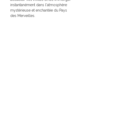
instantanément dans l'atmosphère
mystérieuse et enchantée du Pays
des Merveilles.
Liens utiles
Nos services
Accueil
Mariage
Location
Corporate
Mariage
Événement à thème
Corporate
Nos ateliers
Événements à thème
À propos
Atelier Menuiserie
Atelier Impression
Contact
Atelier Tapisserie Décorative Événementielle
Nous contacter
09.56.16.54.16
contact@lilysprod.com
7 Zone Artisanale du Moulin
04220 Corbières-en-Provence
Demande de renseignements
Recrutement
+ CATALOGUE 2026
Nous suivre