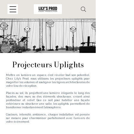
Projecteurs Uplights
Mettre en lumière un espace, c’est révéler tout son potentiel.
Chez Lily's Prod, nous utilisons les projecteurs uplights pour
magnifier les volumes et souligner les lignes architecturales de
votre lieu de réception.
Placés au sol, ils projettent une lumière élégante le long des
façades, des murs ou des éléments structuraux, créant ainsi
profondeur et relief. Que ce soit pour habiller une façade
extérieure ou structurer une salle, les uplights permettent de
transformer instantanément l’atmosphère.
Couleurs, intensité, ambiance… chaque installation est pensée
sur mesure pour s’harmoniser parfaitement avec l’univers de
votre événement.