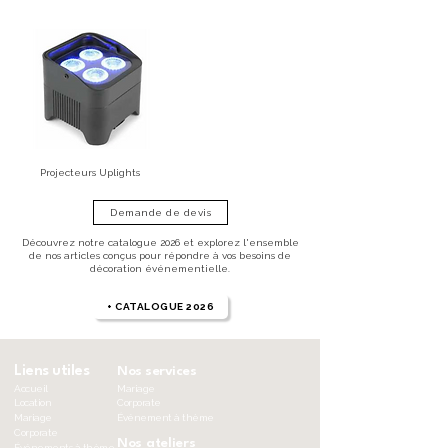
Projecteurs Uplights
Demande de devis
Découvrez notre catalogue 2026 et explorez l'ensemble
de nos articles conçus pour répondre à vos besoins de
décoration événementielle.
+ CATALOGUE 2026
Liens utiles
Nos services
Accueil
Mariage
Location
Corporate
Mariage
Événement à thème
Corporate
Nos ateliers
Événements à thème