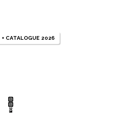
+ CATALOGUE 2026
Nous suivre
@lilys_prod
@lilys_prod_studio
@lilys_prod