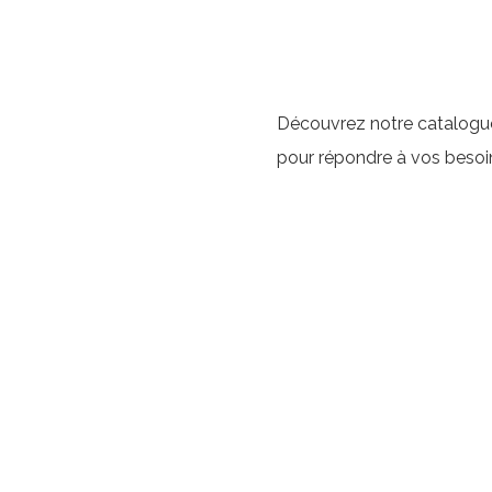
Découvrez notre catalogue
pour répondre à vos besoi
Liens utiles
Nos
Accueil
Mari
Location
Corp
Mariage
Évén
Corporate
Événements à thème
Nos
À propos
Contact
Atel
Atel