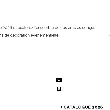
 2026 et explorez l'ensemble de nos articles conçus
ns de décoration événementielle.
 services
Nous contacter
age
09.56.16.54.16
orate
contact@lilysprod.com
ement à thème
7 Zone Artisanale du Moulin
04220 Corbières-en-Provence
Demande de renseignements
 ateliers
Recrutement
ier Menuiserie
+ CATALOGUE 2026
ier Impression