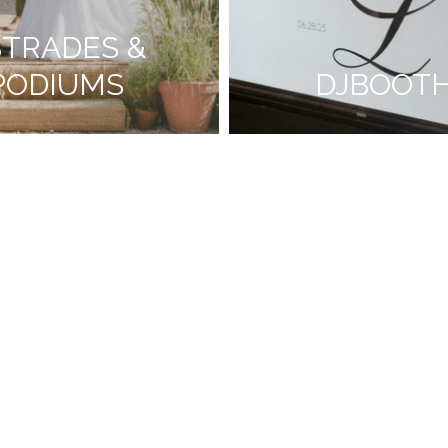
STRADES &
PODIUMS
DJBOOT