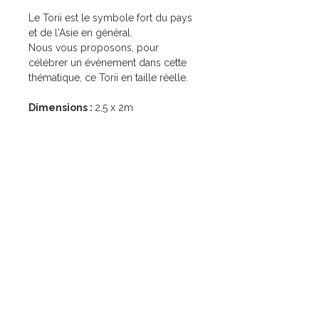
Le Torii est le symbole fort du pays
et de l'Asie en général.
Nous vous proposons, pour
célébrer un événement dans cette
thématique, ce Torii en taille réelle.
Dimensions :
2,5 x 2m
Liens utiles
Nos services
Accueil
Mariage
Location
Corporate
Mariage
Événement à thème
Corporate
Nos ateliers
Événements à thème
À propos
Atelier Menuiserie
Atelier Impression
Contact
Atelier Tapisserie Décorative Événementielle
Nous contacter
09.56.16.54.16
contact@lilysprod.com
7 Zone Artisanale du Moulin
04220 Corbières-en-Provence
Demande de renseignements