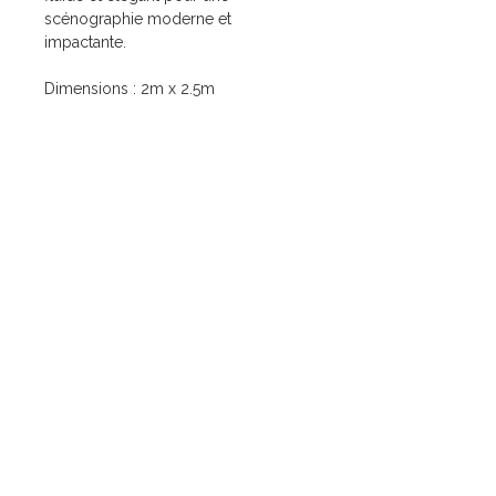
scénographie moderne et
impactante.
Dimensions : 2m x 2.5m
Liens utiles
Nos services
Accueil
Mariage
Location
Corporate
Mariage
Événement à thème
Corporate
Nos ateliers
Événements à thème
À propos
Atelier Menuiserie
Atelier Impression
Contact
Atelier Tapisserie Décorative Événementielle
Nous contacter
09.56.16.54.16
contact@lilysprod.com
7 Zone Artisanale du Moulin
04220 Corbières-en-Provence
Demande de renseignements
Recrutement
+ CATALOGUE 2026